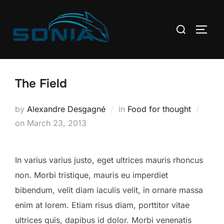
Skip
to
Search
TOGG
content
for:
The Field
by
Alexandre Desgagné
in
Food for thought
Posted
on
March 23, 2013
on
In varius varius justo, eget ultrices mauris rhoncus
non. Morbi tristique, mauris eu imperdiet
bibendum, velit diam iaculis velit, in ornare massa
enim at lorem. Etiam risus diam, porttitor vitae
ultrices quis, dapibus id dolor. Morbi venenatis