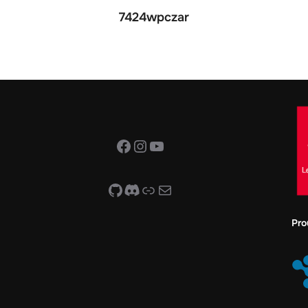
7424wpczar
Facebook
Instagram
YouTube
GitHub
Discord
Link
Mail
Pro