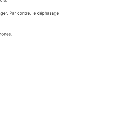
olu.
nger. Par contre, le déphasage
hones.