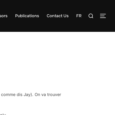
Search
sors
Publications
Contact Us
FR
TOG
for:
b comme dis Jay). On va trouver