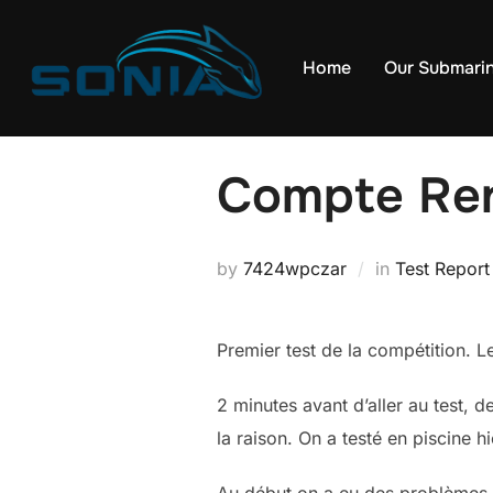
Skip
to
Home
Our Submari
content
Compte Ren
by
7424wpczar
in
Test Report
Premier test de la compétition. Le 
2 minutes avant d’aller au test,
la raison. On a testé en piscine hi