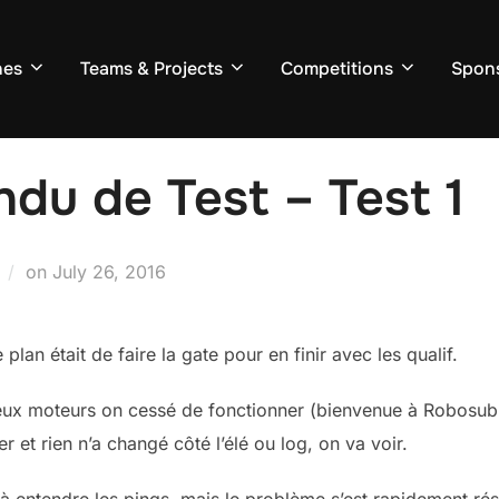
nes
Teams & Projects
Competitions
Spon
du de Test – Test 1
Posted
on
July 26, 2016
on
plan était de faire la gate pour en finir avec les qualif.
 deux moteurs on cessé de fonctionner (bienvenue à Robosu
er et rien n’a changé côté l’élé ou log, on va voir.